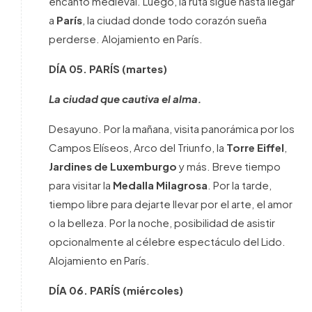
encanto medieval. Luego, la ruta sigue hasta llegar
a
París
, la ciudad donde todo corazón sueña
perderse. Alojamiento en París.
DÍA 05.
PARÍS
(martes)
La ciudad que cautiva el alma.
Desayuno. Por la mañana, visita panorámica por los
Campos Elíseos, Arco del Triunfo, la
Torre Eiffel
,
Jardines de Luxemburgo
y más. Breve tiempo
para visitar la
Medalla Milagrosa
. Por la tarde,
tiempo libre para dejarte llevar por el arte, el amor
o la belleza. Por la noche, posibilidad de asistir
opcionalmente al célebre espectáculo del Lido.
Alojamiento en París.
DÍA 06.
PARÍS
(miércoles)