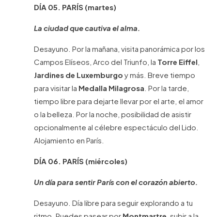
DÍA 05.
PARÍS
(martes)
La ciudad que cautiva el alma.
Desayuno. Por la mañana, visita panorámica por los
Campos Elíseos, Arco del Triunfo, la
Torre Eiffel
,
Jardines de Luxemburgo
y más. Breve tiempo
para visitar la
Medalla Milagrosa
. Por la tarde,
tiempo libre para dejarte llevar por el arte, el amor
o la belleza. Por la noche, posibilidad de asistir
opcionalmente al célebre espectáculo del Lido.
Alojamiento en París.
DÍA 06.
PARÍS
(miércoles)
Un día para sentir París con el corazón abierto.
Desayuno. Día libre para seguir explorando a tu
ritmo. Puedes pasear por
Montmartre
, subir a la