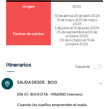
Origen
BOG
10 de abril al 20 de abril 2026
15 de mayo al 25 de mayo
2026
5 de junio al 15 de junio 2026
25 de septiembre al 05 de
Fechas de salidas
octubre 2026
09 de octubre al 19 de
octubre 2026
11 de diciembre al 21 de
diciembre de 2026
Doble/Triple
USD 2.499
Itinerarios
Sencilla
USD 3.099
Niños (2-7 años) con
SALIDA DESDE :
BOG
USD 2.199
dos adultos
DÍA 01. BOGOTÁ - MADRID (viernes)
Cuando los sueños emprenden el vuelo.