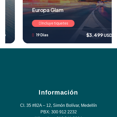
Madrid, San Sebastián, Burdeos, Blois,
París, Luxemburgo, Valle del Rhin, Frankfurt,
Europa Glam
Núremberg, Praga, Innsbruck, Padova.
Incluye tiquetes
$
3.499
19 Días
Información
Cl. 35 #82A – 12, Simón Bolívar, Medellín
PBX: 300 912 2232