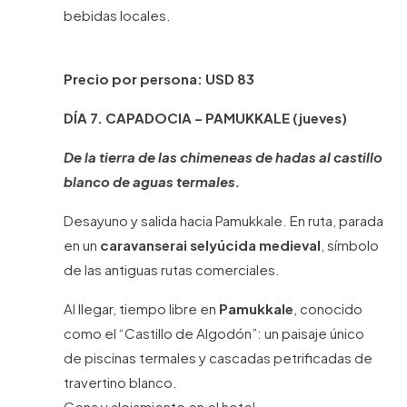
bebidas locales.
Precio por persona: USD 83
DÍA 7. CAPADOCIA – PAMUKKALE (jueves)
De la tierra de las chimeneas de hadas al castillo
blanco de aguas termales.
Desayuno y salida hacia Pamukkale. En ruta, parada
en un
caravanserai selyúcida medieval
, símbolo
de las antiguas rutas comerciales.
Al llegar, tiempo libre en
Pamukkale
, conocido
como el “Castillo de Algodón”: un paisaje único
de piscinas termales y cascadas petrificadas de
travertino blanco.
Cena y alojamiento en el hotel.