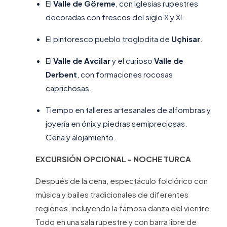
El
Valle de Göreme
, con iglesias rupestres
decoradas con frescos del siglo X y XI.
El pintoresco pueblo troglodita de
Uçhisar
.
El
Valle de Avcilar
y el curioso
Valle de
Derbent
, con formaciones rocosas
caprichosas.
Tiempo en talleres artesanales de alfombras y
joyería en ónix y piedras semipreciosas.
Cena y alojamiento.
EXCURSIÓN OPCIONAL - NOCHE TURCA
Después de la cena, espectáculo folclórico con
música y bailes tradicionales de diferentes
regiones, incluyendo la famosa danza del vientre.
Todo en una sala rupestre y con barra libre de