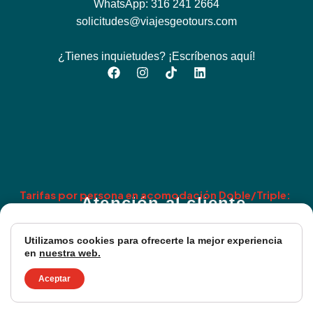
WhatsApp: 316 241 2664
solicitudes@viajesgeotours.com
¿Tienes inquietudes? ¡Escríbenos aquí!
Atención al cliente
Horarios de atención
Lun – Vie: 8:00 AM a 6:00 PM
Sab: 8:00 AM a 12:00 PM
Utilizamos cookies para ofrecerte la mejor experiencia
en
nuestra web.
Geo Tours RNT 9956
$4.699
Términos y condiciones
Aceptar
/ Desde BOG
Política de protección de datos