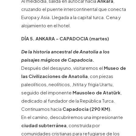
Al mediodía, salida en autocar hacia
Ankara
,
cruzando el puente intercontinental que conecta
Europa y Asia. Llegada a la capital turca. Cena y
alojamiento en el hotel.
DÍA 5. ANKARA – CAPADOCIA (martes)
De la historia ancestral de Anatolia a los
paisajes mágicos de Capadocia.
Después del desayuno, visitaremos el
Museo de
las Civilizaciones de Anatolia
, con piezas
paleolíticos, neolíticos, ,hitita y frigia Urartu,
seguido del imponente
Mausoleo de Atatürk
,
dedicado al fundador de la República Turca.
Continuamos hacia
Capadocia (290 KM)
.
En el camino, descubriremos una impresionante
ciudad subterránea
, construida por
comunidades cristianas para refugiarse de los