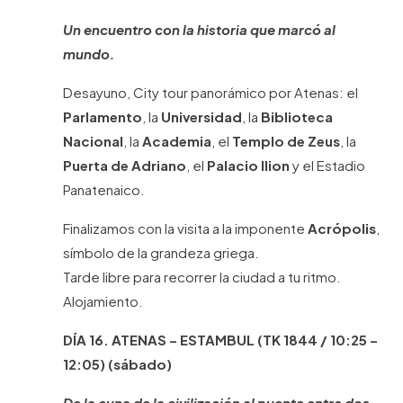
Un encuentro con la historia que marcó al
mundo.
Desayuno, City tour panorámico por Atenas: el
Parlamento
, la
Universidad
, la
Biblioteca
Nacional
, la
Academia
, el
Templo de Zeus
, la
Puerta de Adriano
, el
Palacio Ilion
y el Estadio
Panatenaico.
Finalizamos con la visita a la imponente
Acrópolis
,
símbolo de la grandeza griega.
Tarde libre para recorrer la ciudad a tu ritmo.
Alojamiento.
DÍA 16. ATENAS – ESTAMBUL (TK 1844 / 10:25 –
12:05) (sábado)
De la cuna de la civilización al puente entre dos